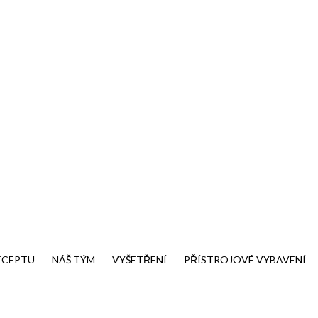
Po - Pá: 7:00 - 11:30
Ordinační hodiny
+420 376 323 267
Telefon pro objednání
info@interdia.cz
E-mail
ECEPTU
NÁŠ TÝM
VYŠETŘENÍ
PŘÍSTROJOVÉ VYBAVENÍ