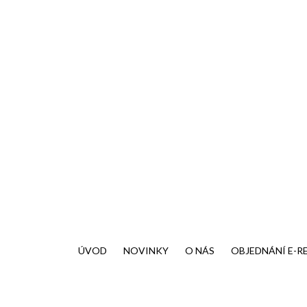
INTERDIA s.r.o.
ÚVOD
NOVINKY
O NÁS
OBJEDNÁNÍ E-R