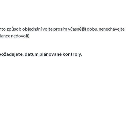
nto způsob objednání volte prosím včasnější dobu, nenechávejte
lance nedovolí)
é požadujete, datum plánované kontroly.