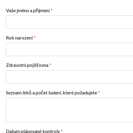
Vaše jméno a příjmení
*
Rok narození
*
Zdravotní pojišťovna
*
Seznam léků a počet balení, které požadujete
*
Datum plánované kontroly
*