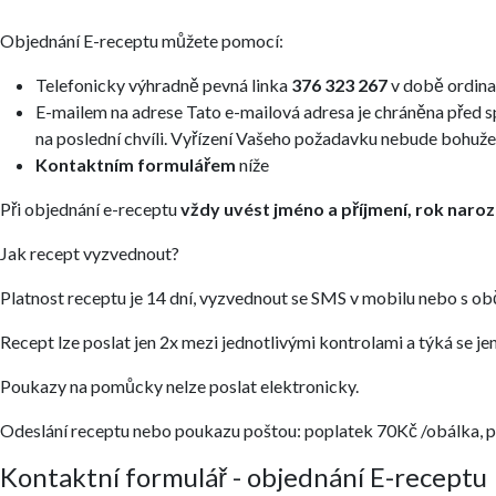
Objednání E-receptu můžete pomocí:
Telefonicky výhradně pevná linka
376 323 267
v době ordina
E-mailem na adrese
Tato e-mailová adresa je chráněna před s
na poslední chvíli. Vyřízení Vašeho požadavku nebude bohuže
Kontaktním formulářem
níže
Při objednání e-receptu
vždy uvést jméno a příjmení, rok naroz
Jak recept vyzvednout?
Platnost receptu je 14 dní, vyzvednout se SMS v mobilu nebo s
Recept lze poslat jen 2x mezi jednotlivými kontrolami a týká se j
Poukazy na pomůcky nelze poslat elektronicky.
Odeslání receptu nebo poukazu poštou: poplatek 70Kč /obálka, po
Kontaktní formulář - objednání E-receptu