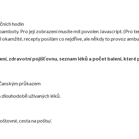
čních hodin
pamboty. Pro její zobrazení musíte mít povolen Javascript.
(Pro te
l okamžité, recepty posílám co nejdříve, ale někdy to provoz ambu
ení, zdravotní pojišťovnu, seznam léků a počet balení, kter
 občanským průkazem
en dlouhodobě užívaných léků.
štovné, cesta na poštu/.