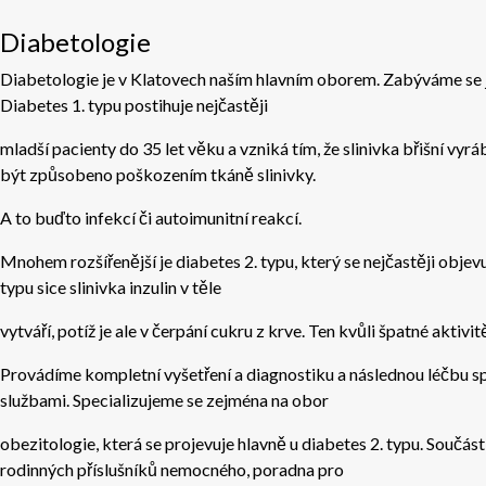
Diabetologie
Diabetologie je v Klatovech naším hlavním oborem. Zabýváme se ja
Diabetes 1. typu postihuje nejčastěji
mladší pacienty do 35 let věku a vzniká tím, že slinivka břišní vyr
být způsobeno poškozením tkáně slinivky.
A to buďto infekcí či autoimunitní reakcí.
Mnohem rozšířenější je diabetes 2. typu, který se nejčastěji objevuj
typu sice slinivka inzulin v těle
vytváří, potíž je ale v čerpání cukru z krve. Ten kvůli špatné aktivi
Provádíme kompletní vyšetření a diagnostiku a následnou léčbu 
službami. Specializujeme se zejména na obor
obezitologie, která se projevuje hlavně u diabetes 2. typu. Součástí
rodinných příslušníků nemocného, poradna pro