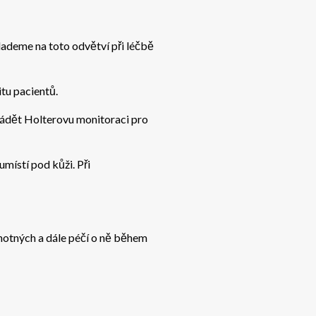
klademe na toto odvětví při léčbě
itu pacientů.
ádět Holterovu monitoraci pro
místí pod kůži. Při
hotných a dále péčí o ně během