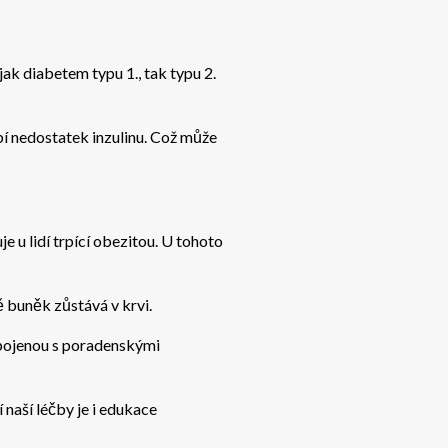
k diabetem typu 1., tak typu 2.
ábí nedostatek inzulinu. Což může
e u lidí trpící obezitou. U tohoto
tě buněk zůstává v krvi.
spojenou s poradenskými
 naší léčby je i edukace