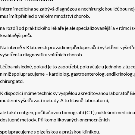
Interní medicína se zabývá diagnózou a nechirurgickou léčbou neje
musí mít přehled o velkém množství chorob,
na rozdíl od praktického lékaře je ale specializovanější a v rámci
kvalitnější péči.
Na interně v Klatovech provádíme předoperační vyšetření, vyšetřen
vyšetření a diagnostiku vnitřních chorob.
Léčba následně, pokud je to zapotřebí, pokračuje u jednoho z úzc
nimiž spolupracujeme – kardiolog, gastroenterolog, endikrinolog,
chirurg atd.
K dispozici máme technicky vyspělou akreditovanou laboratoř B
moderní vyšetřovací metody. A to hlavně laboratorní,
ale také rentgen, počítačovou tomografii (CT), nukleární medicínu
dostupné metody. Při komplikovaných onemocněních
spolupracujeme s plzeňskou a pražskou klinikou.