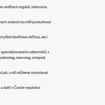
n vnitřních orgánů. Internista
 svých znalostí by měl poskytnout
í před lázeňskou léčbou, ale i
e specializovaných odborníků, s
 pulmolog, neurolog, ortoped,
ioLab, v níž můžeme vykonávat
 a další v České republice