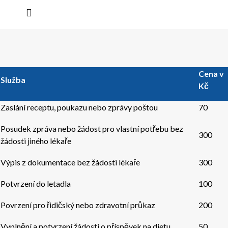
Cena v
Služba
Kč
Zaslání receptu, poukazu nebo zprávy poštou
70
Posudek zpráva nebo žádost pro vlastní potřebu bez
300
žádosti jiného lékaře
Výpis z dokumentace bez žádosti lékaře
300
Potvrzení do letadla
100
Povrzení pro řidičský nebo zdravotní průkaz
200
Vyplnění a potvrzení žádosti o příspěvek na dietu
50