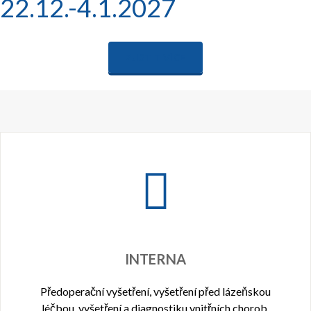
22.12.-4.1.2027
ZJISTIT VÍCE
INTERNA
Předoperační vyšetření, vyšetření před lázeňskou
léčbou, vyšetření a diagnostiku vnitřních chorob.